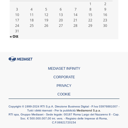
1
2
Honduras, gli sfollati invisibili di una crisi
3
4
dimenticata
5
6
7
8
9
10
11
12
13
14
15
16
07.08.2026
17
18
19
20
21
22
23
Italia, Antigone: carceri al limite della
24
25
26
27
28
29
30
sopravvivenza per caldo e sovraffollamento
31
07.08.2026
« Ott
Parolin conclude il viaggio in Messico: "La
pace inizia con l'empatia per il dolore altrui"
07.08.2026
Uruguay, il presidente dei vescovi: la visita
del Papa dono per tutto il Paese
MEDIASET INFINITY
CORPORATE
PRIVACY
COOKIE
Copyright © 1999-2024 RTI S.p.A. Direzione Business Digital - P.Iva 03976881007 -
Tutti i diritti riservati - Per la pubblicità
Mediamond S.p.a.
RTI spa, Gruppo Mediaset - Sede legale: 00187 Roma Largo del Nazareno 8 - Cap.
Soc. € 500.000.007,00 int. vers. - Registro delle Imprese di Roma,
C.F.06921720154