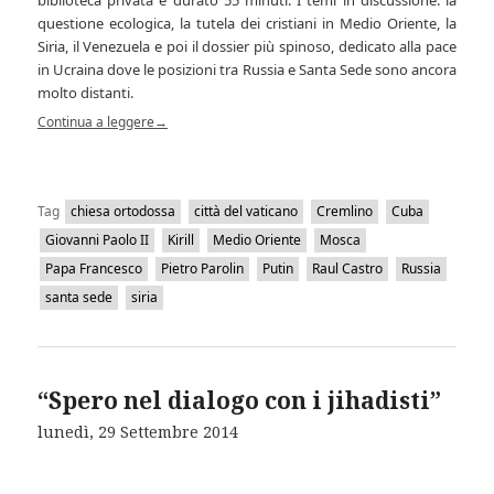
biblioteca privata è durato 55 minuti. I temi in discussione: la
questione ecologica, la tutela dei cristiani in Medio Oriente, la
Siria, il Venezuela e poi il dossier più spinoso, dedicato alla pace
in Ucraina dove le posizioni tra Russia e Santa Sede sono ancora
molto distanti.
Continua a leggere
→
Tag
chiesa ortodossa
città del vaticano
Cremlino
Cuba
Giovanni Paolo II
Kirill
Medio Oriente
Mosca
Papa Francesco
Pietro Parolin
Putin
Raul Castro
Russia
santa sede
siria
“Spero nel dialogo con i jihadisti”
lunedì, 29 Settembre 2014