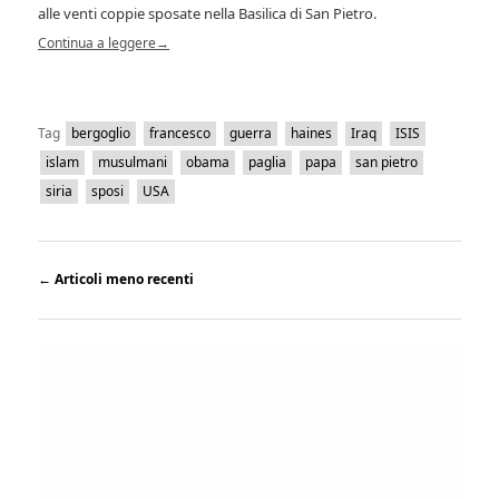
alle venti coppie sposate nella Basilica di San Pietro.
Continua a leggere
→
Tag
bergoglio
francesco
guerra
haines
Iraq
ISIS
islam
musulmani
obama
paglia
papa
san pietro
siria
sposi
USA
←
Articoli meno recenti