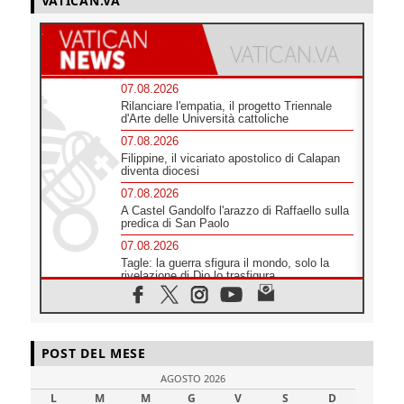
VATICAN.VA
07.08.2026
Rilanciare l'empatia, il progetto Triennale
d'Arte delle Università cattoliche
07.08.2026
Filippine, il vicariato apostolico di Calapan
diventa diocesi
07.08.2026
A Castel Gandolfo l'arazzo di Raffaello sulla
predica di San Paolo
07.08.2026
Tagle: la guerra sfigura il mondo, solo la
rivelazione di Dio lo trasfigura
07.08.2026
Il Papa in Francia, quattro giorni intensi tra
Chiesa, popolo e istituzioni
07.08.2026
POST DEL MESE
SIGNIS 2026, dare voce alle religiose
AGOSTO 2026
cattoliche nello spazio pubblico
L
M
M
G
V
S
D
07.08.2026