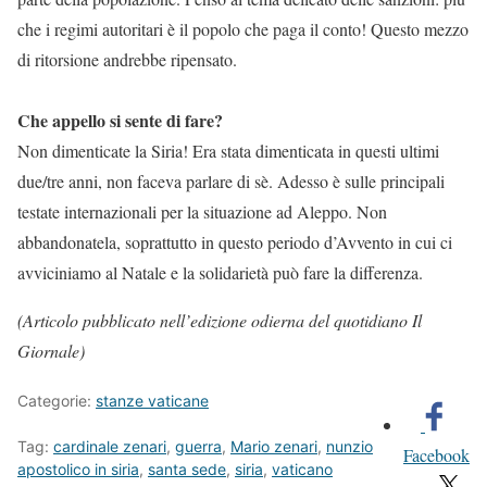
che i regimi autoritari è il popolo che paga il conto! Questo mezzo
di ritorsione andrebbe ripensato.
Che appello si sente di fare?
Non dimenticate la Siria! Era stata dimenticata in questi ultimi
due/tre anni, non faceva parlare di sè. Adesso è sulle principali
testate internazionali per la situazione ad Aleppo. Non
abbandonatela, soprattutto in questo periodo d’Avvento in cui ci
avviciniamo al Natale e la solidarietà può fare la differenza.
(Articolo pubblicato nell’edizione odierna del quotidiano Il
Giornale)
Categorie:
stanze vaticane
Tag:
cardinale zenari
,
guerra
,
Mario zenari
,
nunzio
Facebook
apostolico in siria
,
santa sede
,
siria
,
vaticano