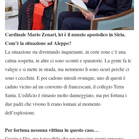
Cardinale Mario Zenari, lei è il nunzio apostolico in Siria.
Com’è la situazione ad Aleppo?
La situazione sta diventando inquietante, in certe zone c’è una
calma sospetta, in altre ci sono scontri e sparatorie. La gente fa le
valigie e si mette in strada, ma nemmeno lì sono sicuri perché ci
sono i cecchini. E poi cadono missili ovunque, uno di questi è
caduto vicino ad un convento di francescani, il collegio Terra
Santa. L’edificio è rimasto molto danneggiato, ma per fortuna i
due padri che vivono lì erano lontani al momento
dell’esplosione.
Per fortuna nessuna vittima in questo caso…
Grazie a Dio, ma è possibile che nei prossimi giorni vengano