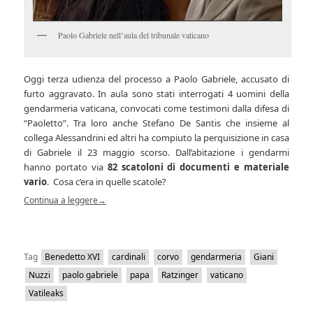
Paolo Gabriele nell’aula del tribunale vaticano
Oggi terza udienza del processo a Paolo Gabriele, accusato di
furto aggravato. In aula sono stati interrogati 4 uomini della
gendarmeria vaticana, convocati come testimoni dalla difesa di
“Paoletto”. Tra loro anche Stefano De Santis che insieme al
collega Alessandrini ed altri ha compiuto la perquisizione in casa
di Gabriele il 23 maggio scorso. Dall’abitazione i gendarmi
hanno portato via
82 scatoloni di documenti e materiale
vario
. Cosa c’era in quelle scatole?
Continua a leggere
→
Tag
Benedetto XVI
cardinali
corvo
gendarmeria
Giani
Nuzzi
paolo gabriele
papa
Ratzinger
vaticano
Vatileaks