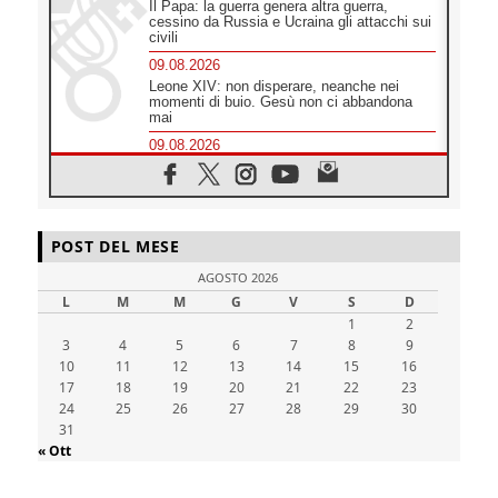
Il Papa: la guerra genera altra guerra,
cessino da Russia e Ucraina gli attacchi sui
civili
09.08.2026
Leone XIV: non disperare, neanche nei
momenti di buio. Gesù non ci abbandona
mai
09.08.2026
Drammatica escalation del conflitto tra
Russia e Ucraina
09.08.2026
Tra Tolkien e Leone, un convegno su
POST DEL MESE
"l'uomo, il mezzo e l'algoritmo"
09.08.2026
AGOSTO 2026
Spagna, controlli alle frontiere per i
L
M
M
G
V
S
D
viaggiatori provenienti dall'Italia
1
2
09.08.2026
3
4
5
6
7
8
9
Indonesia, un dollaro per la costruzione di
10
11
12
13
14
15
16
219 Chiese
17
18
19
20
21
22
23
09.08.2026
24
25
26
27
28
29
30
Il dialogo interreligioso, isola di resistenza
31
per rispondere alle paure del mondo
« Ott
09.08.2026
In Ciad nasce la rete dei media cattolici