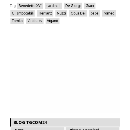
Tag
Benedetto XVI
cardinali
De Giorgi
Giani
Gli Intoccabili
Herranz
Nuzzi
Opus Dei
papa
romeo
Tomko
Vatileaks
Viganò
BLOG TGCOM24