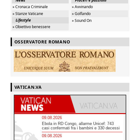
News
Piaceri e passioni
» Cronaca Criminale
» Avvinando
» Stanze Vaticane
» Golfando
Lifestyle
» Sound On
» Obiettivo benessere
OSSERVATORE ROMANO
VATICAN.VA
09.08.2026
Ebola in RD Congo, allarme Unicef: 743
casi confermati fra i bambini e 330 decessi
09.08.2026