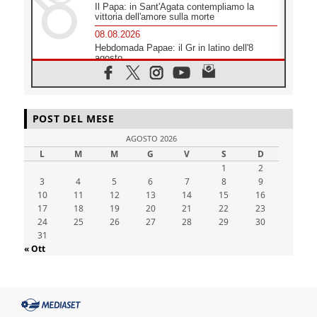
Il Papa: in Sant'Agata contempliamo la
vittoria dell'amore sulla morte
08.08.2026
Hebdomada Papae: il Gr in latino dell'8
agosto
08.08.2026
Spin Time, Reina: Cristo non abita nei
palazzi del potere ma si identifica coi
senzatetto
POST DEL MESE
08.08.2026
AGOSTO 2026
SIGNIS 2026, la comunicazione al servizio
del Vangelo
L
M
M
G
V
S
D
08.08.2026
1
2
3
4
Argentina, l'arcivescovo Colombo: "La visita
5
6
7
8
9
del Papa messaggio di pace e dignità"
10
11
12
13
14
15
16
17
18
19
20
21
22
23
08.08.2026
24
25
26
27
28
29
30
Tonalestate 2026, i giovani sconfiggono la
paura
31
« Ott
08.08.2026
Marcinelle, 70 anni dopo istituita la Giornata
europea per le vittime sul lavoro
08.08.2026
Arabia Saudita, Turchia e Pakistan
stringono una nuova alleanza militare in