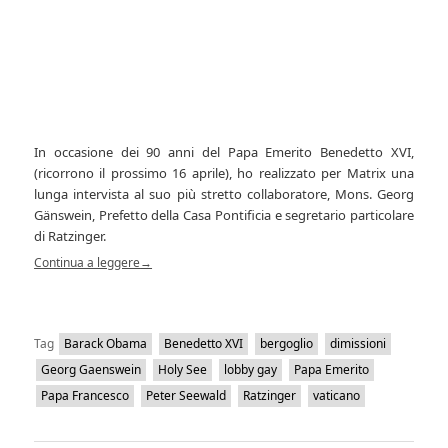
In occasione dei 90 anni del Papa Emerito Benedetto XVI,
(ricorrono il prossimo 16 aprile), ho realizzato per Matrix una
lunga intervista al suo più stretto collaboratore, Mons. Georg
Gänswein, Prefetto della Casa Pontificia e segretario particolare
di Ratzinger.
Continua a leggere
→
Tag
Barack Obama
Benedetto XVI
bergoglio
dimissioni
Georg Gaenswein
Holy See
lobby gay
Papa Emerito
Papa Francesco
Peter Seewald
Ratzinger
vaticano