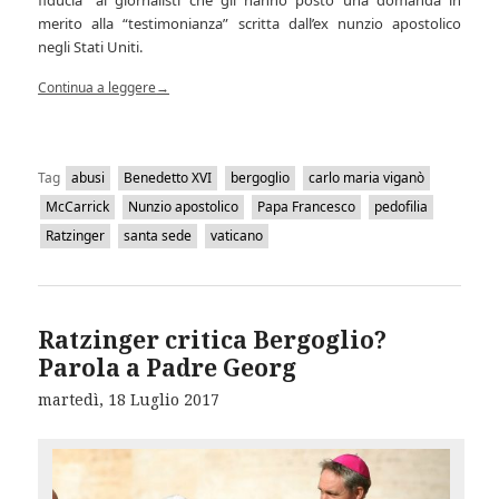
fiducia” ai giornalisti che gli hanno posto una domanda in
merito alla “testimonianza” scritta dall’ex nunzio apostolico
negli Stati Uniti.
Continua a leggere
→
Tag
abusi
Benedetto XVI
bergoglio
carlo maria viganò
McCarrick
Nunzio apostolico
Papa Francesco
pedofilia
Ratzinger
santa sede
vaticano
Ratzinger critica Bergoglio?
Parola a Padre Georg
martedì, 18 Luglio 2017