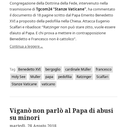
Congregazione della Dottrina della Fede, intervenuto nella
trasmissione di
Tgcom24
“Stanze Vaticane”
, ha commentato
il documento di 18 pagine scritto dal Papa Emerito Benedetto
XVI a proposito della pedofilia nella Chiesa. Attacca Eugenio
Scalfari e ribadisce: “Ratzinger non può stare zitto, vuole essere
d’aiuto al Papa. E chi prova a mettere in contrapposizione
Benedetto e Francesco non è cattolico”.
Continua a leggere
→
Tag
Benedetto XVI
bergoglio
cardinale Müller
francesco
Holy See
Muller
papa
pedofilia
Ratzinger
Scalfari
Stanze Vaticane
vaticano
Viganò non parlò al Papa di abusi
su minori
martedì, 28 Agosto 2018