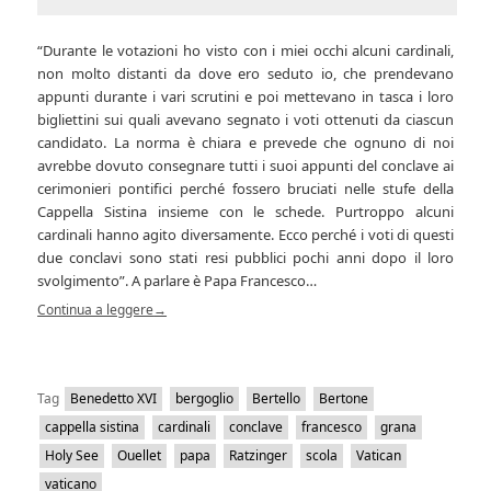
“Durante le votazioni ho visto con i miei occhi alcuni cardinali,
non molto distanti da dove ero seduto io, che prendevano
appunti durante i vari scrutini e poi mettevano in tasca i loro
bigliettini sui quali avevano segnato i voti ottenuti da ciascun
candidato. La norma è chiara e prevede che ognuno di noi
avrebbe dovuto consegnare tutti i suoi appunti del conclave ai
cerimonieri pontifici perché fossero bruciati nelle stufe della
Cappella Sistina insieme con le schede. Purtroppo alcuni
cardinali hanno agito diversamente. Ecco perché i voti di questi
due conclavi sono stati resi pubblici pochi anni dopo il loro
svolgimento”. A parlare è Papa Francesco…
Continua a leggere
→
Tag
Benedetto XVI
bergoglio
Bertello
Bertone
cappella sistina
cardinali
conclave
francesco
grana
Holy See
Ouellet
papa
Ratzinger
scola
Vatican
vaticano