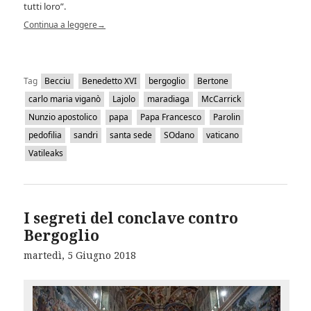
tutti loro”.
Continua a leggere
→
Tag
Becciu
Benedetto XVI
bergoglio
Bertone
carlo maria viganò
Lajolo
maradiaga
McCarrick
Nunzio apostolico
papa
Papa Francesco
Parolin
pedofilia
sandri
santa sede
SOdano
vaticano
Vatileaks
I segreti del conclave contro
Bergoglio
martedì, 5 Giugno 2018