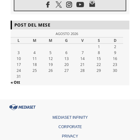
Libano, riprendono i colloqui di Roma tra
nuove tensioni e raid nel sud
06.08.2026
Medio Oriente, intesa tra Iran e Oman sullo
POST DEL MESE
Stretto di Hormuz
05.08.2026
AGOSTO 2026
Il cardinale Parolin in Messico: essere
L
M
M
G
V
S
D
presenti accanto a emarginati, migranti,
1
2
stranieri
3
4
5
6
7
8
9
05.08.2026
10
11
12
13
14
15
16
Pizzaballa ad Assisi: i cristiani stanchi del
17
18
19
20
21
22
23
tira e molla delle trattative, vogliono pace
24
25
26
27
28
29
30
05.08.2026
31
Cristiani e confuciani, rispetto e saggezza
« Ott
per affrontare le "sfide urgenti" di oggi
05.08.2026
Santa Maria Maggiore, Makrickas: la grazia
di Dio scende ancora sul mondo
05.08.2026
I giovani attendono il Papa ad Assisi: "I
MEDIASET INFINITY
social non saziano, vogliamo cose grandi"
CORPORATE
PRIVACY