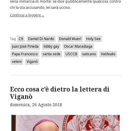
seria minaccia di morte: se dice pubblicamente qualcosa contro
chi la sta accusando, lei sarà ucciso.
Continua a leggere
→
Tag
C9
Daniel Di Nardo
Donald Wuerl
Holy See
Juan Josè Pineda
lobby gay
Oscar Maradiaga
Papa Francesco
santa sede
USCCB
vaticano
Vatileaks
veleni
Viganò
Ecco cosa c’è dietro la lettera di
Viganò
domenica, 26 Agosto 2018