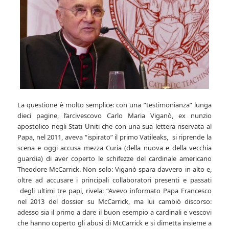
La questione è molto semplice: con una “testimonianza” lunga
dieci pagine, l’arcivescovo Carlo Maria Viganò, ex nunzio
apostolico negli Stati Uniti che con una sua lettera riservata al
Papa, nel 2011, aveva “ispirato” il primo Vatileaks, si riprende la
scena e oggi accusa mezza Curia (della nuova e della vecchia
guardia) di aver coperto le schifezze del cardinale americano
Theodore McCarrick. Non solo: Viganò spara davvero in alto e,
oltre ad accusare i principali collaboratori presenti e passati
degli ultimi tre papi, rivela: “Avevo informato Papa Francesco
nel 2013 del dossier su McCarrick, ma lui cambiò discorso:
adesso sia il primo a dare il buon esempio a cardinali e vescovi
che hanno coperto gli abusi di McCarrick e si dimetta insieme a