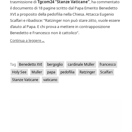
trasmissione di
Tgcom24
“Stanze Vaticane”
, ha commentato
il documento di 18 pagine scritto dal Papa Emerito Benedetto
XVI a proposito della pedofilia nella Chiesa. Attacca Eugenio
Scalfari e ribadisce: “Ratzinger non può stare zitto, vuole essere
d’aiuto al Papa. E chi prova a mettere in contrapposizione
Benedetto e Francesco non è cattolico”.
Continua a leggere
→
Tag
Benedetto XVI
bergoglio
cardinale Müller
francesco
Holy See
Muller
papa
pedofilia
Ratzinger
Scalfari
Stanze Vaticane
vaticano