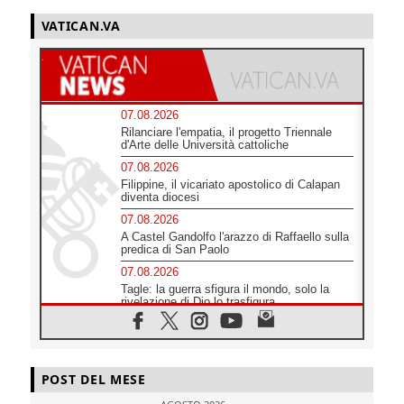
VATICAN.VA
07.08.2026
Rilanciare l'empatia, il progetto Triennale
d'Arte delle Università cattoliche
07.08.2026
Filippine, il vicariato apostolico di Calapan
diventa diocesi
07.08.2026
A Castel Gandolfo l'arazzo di Raffaello sulla
predica di San Paolo
07.08.2026
Tagle: la guerra sfigura il mondo, solo la
rivelazione di Dio lo trasfigura
07.08.2026
Il Papa in Francia, quattro giorni intensi tra
Chiesa, popolo e istituzioni
07.08.2026
POST DEL MESE
SIGNIS 2026, dare voce alle religiose