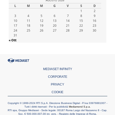
AGOSTO 2026
cattoliche nello spazio pubblico
L
M
M
G
V
S
D
07.08.2026
1
2
Honduras, gli sfollati invisibili di una crisi
3
4
dimenticata
5
6
7
8
9
10
11
12
13
14
15
16
07.08.2026
17
18
19
20
21
22
23
Italia, Antigone: carceri al limite della
24
25
26
27
28
29
30
sopravvivenza per caldo e sovraffollamento
31
07.08.2026
« Ott
Parolin conclude il viaggio in Messico: "La
pace inizia con l'empatia per il dolore altrui"
07.08.2026
Uruguay, il presidente dei vescovi: la visita
del Papa dono per tutto il Paese
MEDIASET INFINITY
CORPORATE
PRIVACY
COOKIE
Copyright © 1999-2024 RTI S.p.A. Direzione Business Digital - P.Iva 03976881007 -
Tutti i diritti riservati - Per la pubblicità
Mediamond S.p.a.
RTI spa, Gruppo Mediaset - Sede legale: 00187 Roma Largo del Nazareno 8 - Cap.
Soc. € 500.000.007,00 int. vers. - Registro delle Imprese di Roma,