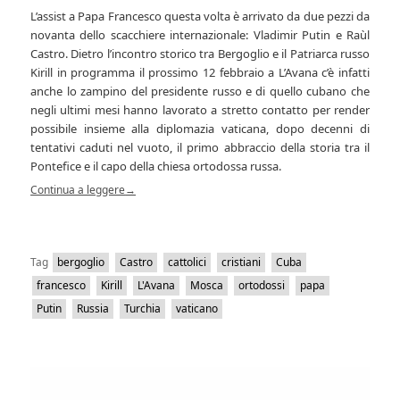
L’assist a Papa Francesco questa volta è arrivato da due pezzi da
novanta dello scacchiere internazionale: Vladimir Putin e Raùl
Castro. Dietro l’incontro storico tra Bergoglio e il Patriarca russo
Kirill in programma il prossimo 12 febbraio a L’Avana c’è infatti
anche lo zampino del presidente russo e di quello cubano che
negli ultimi mesi hanno lavorato a stretto contatto per render
possibile insieme alla diplomazia vaticana, dopo decenni di
tentativi caduti nel vuoto, il primo abbraccio della storia tra il
Pontefice e il capo della chiesa ortodossa russa.
Continua a leggere
→
Tag
bergoglio
Castro
cattolici
cristiani
Cuba
francesco
Kirill
L'Avana
Mosca
ortodossi
papa
Putin
Russia
Turchia
vaticano