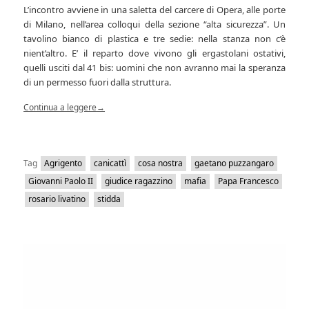
L’incontro avviene in una saletta del carcere di Opera, alle porte
di Milano, nell’area colloqui della sezione “alta sicurezza”. Un
tavolino bianco di plastica e tre sedie: nella stanza non c’è
nient’altro. E’ il reparto dove vivono gli ergastolani ostativi,
quelli usciti dal 41 bis: uomini che non avranno mai la speranza
di un permesso fuori dalla struttura.
Continua a leggere
→
Tag
Agrigento
canicattì
cosa nostra
gaetano puzzangaro
Giovanni Paolo II
giudice ragazzino
mafia
Papa Francesco
rosario livatino
stidda