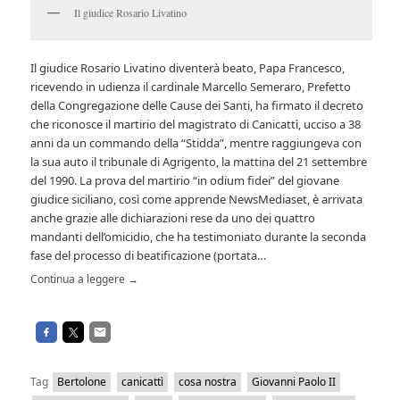
Il giudice Rosario Livatino
Il giudice Rosario Livatino diventerà beato, Papa Francesco,
ricevendo in udienza il cardinale Marcello Semeraro, Prefetto
della Congregazione delle Cause dei Santi, ha firmato il decreto
che riconosce il martirio del magistrato di Canicattì, ucciso a 38
anni da un commando della “Stidda”, mentre raggiungeva con
la sua auto il tribunale di Agrigento, la mattina del 21 settembre
del 1990. La prova del martirio “in odium fidei” del giovane
giudice siciliano, così come apprende NewsMediaset, è arrivata
anche grazie alle dichiarazioni rese da uno dei quattro
mandanti dell’omicidio, che ha testimoniato durante la seconda
fase del processo di beatificazione (portata…
Continua a leggere
→
Tag
Bertolone
canicattì
cosa nostra
Giovanni Paolo II