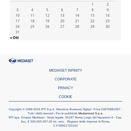
1
2
Honduras, gli sfollati invisibili di una crisi
3
4
dimenticata
5
6
7
8
9
10
11
12
13
14
15
16
07.08.2026
17
18
19
20
21
22
23
Italia, Antigone: carceri al limite della
24
25
26
27
28
29
30
sopravvivenza per caldo e sovraffollamento
31
07.08.2026
« Ott
Parolin conclude il viaggio in Messico: "La
pace inizia con l'empatia per il dolore altrui"
07.08.2026
Uruguay, il presidente dei vescovi: la visita
del Papa dono per tutto il Paese
MEDIASET INFINITY
CORPORATE
PRIVACY
COOKIE
Copyright © 1999-2024 RTI S.p.A. Direzione Business Digital - P.Iva 03976881007 -
Tutti i diritti riservati - Per la pubblicità
Mediamond S.p.a.
RTI spa, Gruppo Mediaset - Sede legale: 00187 Roma Largo del Nazareno 8 - Cap.
Soc. € 500.000.007,00 int. vers. - Registro delle Imprese di Roma,
C.F.06921720154