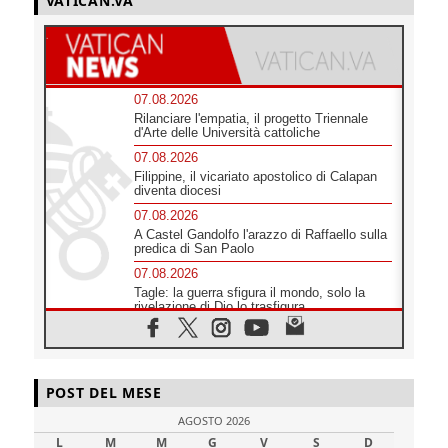
VATICAN.VA
07.08.2026
Rilanciare l'empatia, il progetto Triennale
d'Arte delle Università cattoliche
07.08.2026
Filippine, il vicariato apostolico di Calapan
diventa diocesi
07.08.2026
A Castel Gandolfo l'arazzo di Raffaello sulla
predica di San Paolo
07.08.2026
Tagle: la guerra sfigura il mondo, solo la
rivelazione di Dio lo trasfigura
07.08.2026
Il Papa in Francia, quattro giorni intensi tra
Chiesa, popolo e istituzioni
07.08.2026
POST DEL MESE
SIGNIS 2026, dare voce alle religiose
AGOSTO 2026
cattoliche nello spazio pubblico
L
M
M
G
V
S
D
07.08.2026