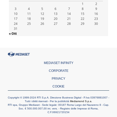
credibili
1
2
05.08.2026
3
4
5
6
7
8
9
Dal Papa all'udienza generale la forza del
10
11
12
13
14
15
16
"circolo degli eroi"
17
18
19
20
21
22
23
05.08.2026
24
25
26
27
28
29
30
Ucraina, il nunzio: preoccupa sentire chi
31
benedice la guerra. Il Papa unica voce di
« Ott
pace
05.08.2026
Venezuela, don Pagniello: "Nel dolore, una
Chiesa che non si arrende"
05.08.2026
Migranti, UE compatta su Ceuta: superata
MEDIASET INFINITY
una prova difficile
CORPORATE
PRIVACY
COOKIE
Copyright © 1999-2024 RTI S.p.A. Direzione Business Digital - P.Iva 03976881007 -
Tutti i diritti riservati - Per la pubblicità
Mediamond S.p.a.
RTI spa, Gruppo Mediaset - Sede legale: 00187 Roma Largo del Nazareno 8 - Cap.
Soc. € 500.000.007,00 int. vers. - Registro delle Imprese di Roma,
C.F.06921720154