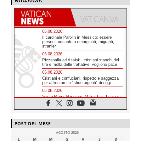
VATICAN.VA
05.08.2026
Il cardinale Parolin in Messico: essere
presenti accanto a emarginati, migranti,
stranieri
05.08.2026
Pizzaballa ad Assisi: i cristiani stanchi del
tira e molla delle trattative, vogliono pace
05.08.2026
Cristiani e confuciani, rispetto e saggezza
per affrontare le "sfide urgenti" di oggi
05.08.2026
Santa Maria Maggiore, Makrickas: la grazia
di Dio scende ancora sul mondo
05.08.2026
I giovani attendono il Papa ad Assisi: "I
social non saziano, vogliamo cose grandi"
POST DEL MESE
05.08.2026
AGOSTO 2026
Parolin ai preti del Guatemala: siate
"sentinelle vigili", è la santità a rendere
L
M
M
G
V
S
D