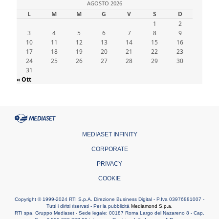
AGOSTO 2026
SIGNIS 2026, la comunicazione al servizio
del Vangelo
L
M
M
G
V
S
D
08.08.2026
1
2
3
4
Argentina, l'arcivescovo Colombo: "La visita
5
6
7
8
9
del Papa messaggio di pace e dignità"
10
11
12
13
14
15
16
17
18
19
20
21
22
23
08.08.2026
24
25
26
27
28
29
30
Tonalestate 2026, i giovani sconfiggono la
paura
31
« Ott
08.08.2026
Marcinelle, 70 anni dopo istituita la Giornata
europea per le vittime sul lavoro
08.08.2026
Arabia Saudita, Turchia e Pakistan
stringono una nuova alleanza militare in
Medio Oriente
MEDIASET INFINITY
CORPORATE
PRIVACY
COOKIE
Copyright © 1999-2024 RTI S.p.A. Direzione Business Digital - P.Iva 03976881007 -
Tutti i diritti riservati - Per la pubblicità
Mediamond S.p.a.
RTI spa, Gruppo Mediaset - Sede legale: 00187 Roma Largo del Nazareno 8 - Cap.