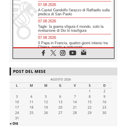
07.08.2026
A Castel Gandolfo l'arazzo di Raffaello sulla
predica di San Paolo
07.08.2026
Tagle: la guerra sfigura il mondo, solo la
rivelazione di Dio lo trasfigura
07.08.2026
Il Papa in Francia, quattro giorni intensi tra
Chiesa, popolo e istituzioni
07.08.2026
SIGNIS 2026, dare voce alle religiose
cattoliche nello spazio pubblico
07.08.2026
POST DEL MESE
Honduras, gli sfollati invisibili di una crisi
AGOSTO 2026
dimenticata
L
M
M
G
V
S
D
07.08.2026
1
2
Italia, Antigone: carceri al limite della
3
4
sopravvivenza per caldo e sovraffollamento
5
6
7
8
9
10
11
12
13
14
15
16
07.08.2026
17
18
19
20
21
22
23
Parolin conclude il viaggio in Messico: "La
24
25
26
27
28
29
30
pace inizia con l'empatia per il dolore altrui"
31
07.08.2026
« Ott
Uruguay, il presidente dei vescovi: la visita