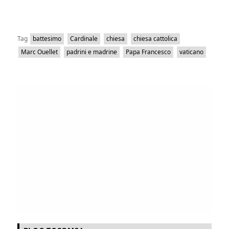
Tag
battesimo
Cardinale
chiesa
chiesa cattolica
Marc Ouellet
padrini e madrine
Papa Francesco
vaticano