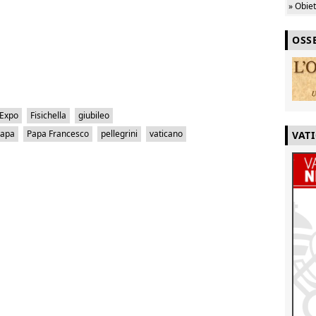
» Obie
OSS
Expo
Fisichella
giubileo
apa
Papa Francesco
pellegrini
vaticano
VAT