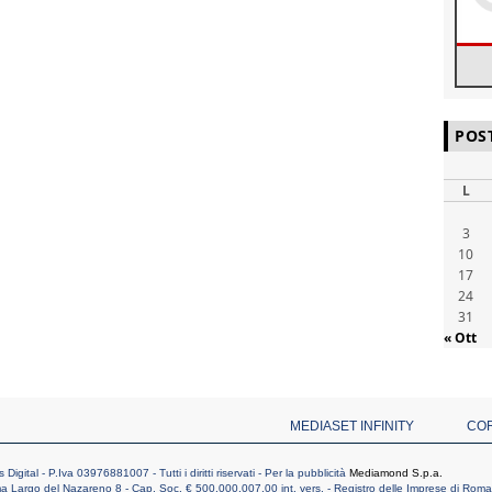
POS
L
3
10
17
24
31
« Ott
MEDIASET INFINITY
CO
ital - P.Iva 03976881007 - Tutti i diritti riservati - Per la pubblicità
Mediamond S.p.a.
 Largo del Nazareno 8 - Cap. Soc. € 500.000.007,00 int. vers. - Registro delle Imprese di Ro