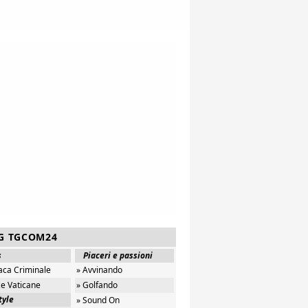
G TGCOM24
s
Piaceri e passioni
aca Criminale
» Avvinando
ze Vaticane
» Golfando
tyle
» Sound On