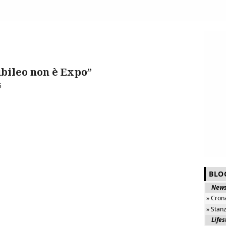
iubileo non è Expo”
6
BLO
New
» Cron
» Stan
Lifes