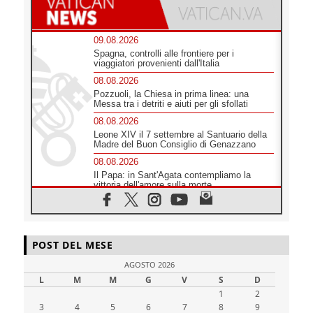
09.08.2026
Spagna, controlli alle frontiere per i
viaggiatori provenienti dall'Italia
08.08.2026
Pozzuoli, la Chiesa in prima linea: una
Messa tra i detriti e aiuti per gli sfollati
08.08.2026
Leone XIV il 7 settembre al Santuario della
Madre del Buon Consiglio di Genazzano
08.08.2026
Il Papa: in Sant'Agata contempliamo la
vittoria dell'amore sulla morte
08.08.2026
Hebdomada Papae: il Gr in latino dell'8
agosto
08.08.2026
POST DEL MESE
Spin Time, Reina: Cristo non abita nei
AGOSTO 2026
palazzi del potere ma si identifica coi
senzatetto
L
M
M
G
V
S
D
08.08.2026
1
2
3
4
SIGNIS 2026, la comunicazione al servizio
5
6
7
8
9