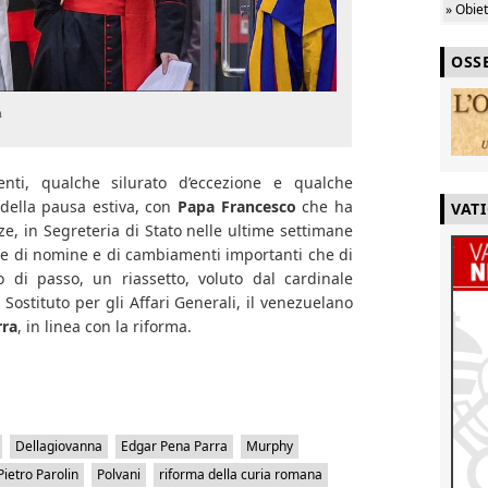
» Obie
OSS
n
enti, qualche silurato d’eccezione e qualche
ella pausa estiva, con
Papa Francesco
che ha
VAT
ze, in Segreteria di Stato nelle ultime settimane
ie di nomine e di cambiamenti importanti che di
 di passo, un riassetto, voluto dal cardinale
Sostituto per gli Affari Generali, il venezuelano
rra
, in linea con la riforma.
Dellagiovanna
Edgar Pena Parra
Murphy
Pietro Parolin
Polvani
riforma della curia romana