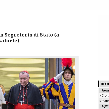
n Segreteria di Stato (a
saforte)
BLO
New
» Cron
» Stan
Lifes