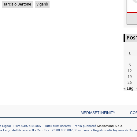
Tarcisio Bertone
Viganò
POS
L
5
12
19
26
« Lug
MEDIASET INFINITY
CO
ital - P.Iva 03976881007 - Tutti i diritti riservati - Per la pubblicità
Mediamond S.p.a.
 Largo del Nazareno 8 - Cap. Soc. € 500.000.007,00 int. vers. - Registro delle Imprese di Ro