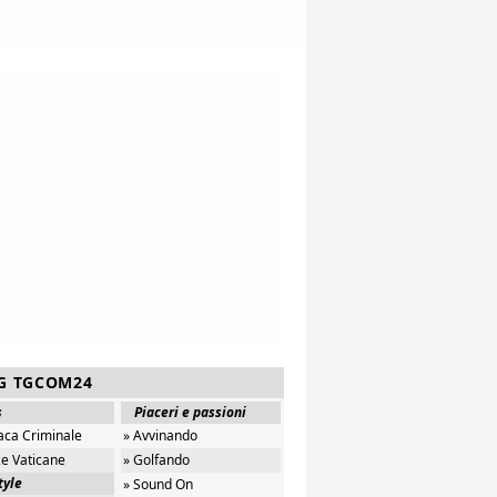
G TGCOM24
s
Piaceri e passioni
aca Criminale
» Avvinando
ze Vaticane
» Golfando
tyle
» Sound On