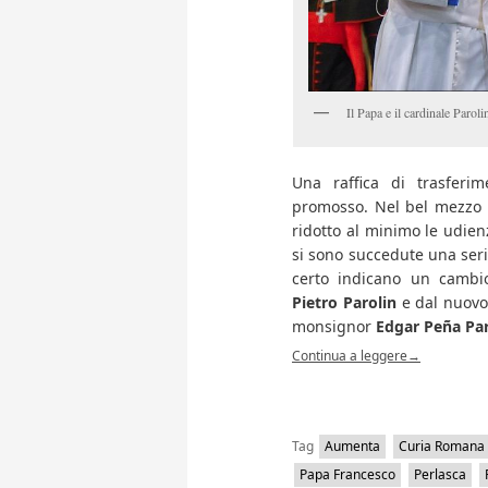
Il Papa e il cardinale Paroli
Una raffica di trasferim
promosso. Nel bel mezzo d
ridotto al minimo le udien
si sono succedute una ser
certo indicano un cambio
Pietro Parolin
e dal nuovo 
monsignor
Edgar Peña Pa
Continua a leggere
→
Tag
Aumenta
Curia Romana
Papa Francesco
Perlasca