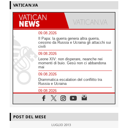
VATICAN.VA
09.08.2026
Il Papa: la guerra genera altra guerra,
cessino da Russia e Ucraina gli attacchi sui
civili
09.08.2026
Leone XIV: non disperare, neanche nei
momenti di buio. Gesù non ci abbandona
mai
09.08.2026
Drammatica escalation del conflitto tra
Russia e Ucraina
09.08.2026
Tra Tolkien e Leone, un convegno su
"l'uomo, il mezzo e l'algoritmo"
09.08.2026
Spagna, controlli alle frontiere per i
POST DEL MESE
viaggiatori provenienti dall'Italia
09.08.2026
LUGLIO 2013