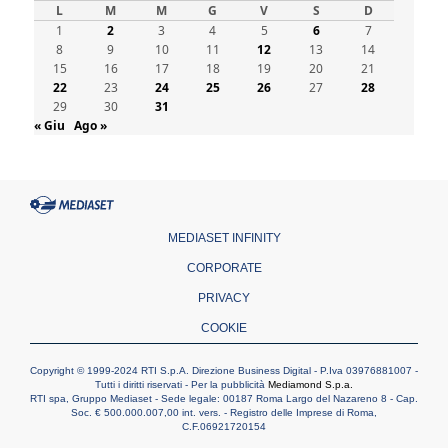
Indonesia, un dollaro per la costruzione di
L
M
M
G
V
S
D
219 Chiese
1
2
3
4
5
6
7
09.08.2026
8
9
10
11
12
13
14
Il dialogo interreligioso, isola di resistenza
15
16
17
18
19
20
21
per rispondere alle paure del mondo
22
23
24
25
26
27
28
09.08.2026
29
30
31
In Ciad nasce la rete dei media cattolici
« Giu
Ago »
08.08.2026
Pozzuoli, la Chiesa in prima linea: una
Messa tra i detriti e aiuti per gli sfollati
08.08.2026
Leone XIV il 7 settembre al Santuario della
Madre del Buon Consiglio di Genazzano
MEDIASET INFINITY
CORPORATE
PRIVACY
COOKIE
Copyright © 1999-2024 RTI S.p.A. Direzione Business Digital - P.Iva 03976881007 -
Tutti i diritti riservati - Per la pubblicità
Mediamond S.p.a.
RTI spa, Gruppo Mediaset - Sede legale: 00187 Roma Largo del Nazareno 8 - Cap.
Soc. € 500.000.007,00 int. vers. - Registro delle Imprese di Roma,
C.F.06921720154