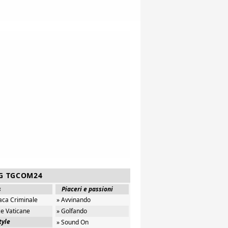
G TGCOM24
s
Piaceri e passioni
aca Criminale
» Avvinando
ze Vaticane
» Golfando
tyle
» Sound On