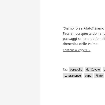
“Siamo forse Pilato? Siamo 
Facciamoci questa domanda
passaggi salienti dell’omel
domenica delle Palme.
Continua a leggere
→
Tag
bergoglio
dal Covolo
Lateranense
papa
Pilato