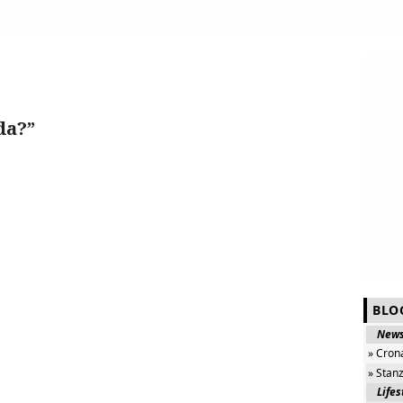
da?”
BLO
New
» Cron
» Stan
Lifes