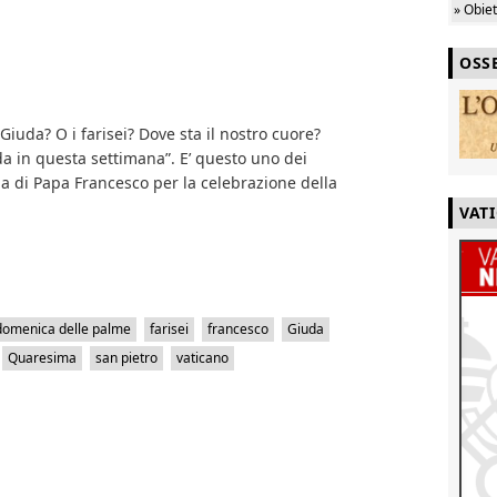
» Obie
OSS
Giuda? O i farisei? Dove sta il nostro cuore?
 in questa settimana”. E’ questo uno dei
ia di Papa Francesco per la celebrazione della
VAT
domenica delle palme
farisei
francesco
Giuda
Quaresima
san pietro
vaticano