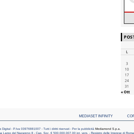
POS
L
3
10
17
24
31
« Ott
MEDIASET INFINITY
CO
ital - P.Iva 03976881007 - Tutti i diritti riservati - Per la pubblicità
Mediamond S.p.a.
 Largo del Nazareno 8 - Cap. Soc. € 500.000.007,00 int. vers. - Registro delle Imprese di Ro