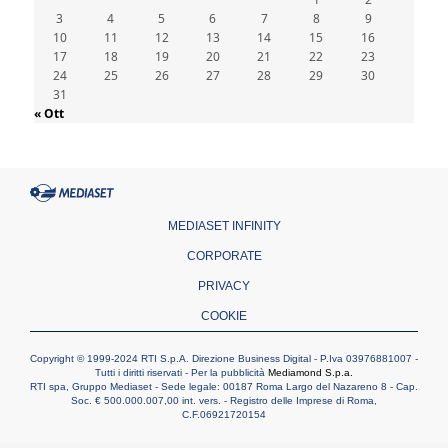
È morto Francesco Guccini, Salvarani: "Ci
3
4
ha interpretato come pochissimi altri"
5
6
7
8
9
10
11
12
13
14
15
16
06.08.2026
17
18
19
20
21
22
23
Un abbraccio verso il futuro, la grande festa
24
25
26
27
28
29
30
del Papa e dei giovani ad Assisi
31
06.08.2026
« Ott
Il grazie dei giovani al Papa: "Oggi ci
sentiamo Chiesa"
06.08.2026
Leone XIV: la rivoluzione del Vangelo
abbatte i muri che separano gli esseri umani
MEDIASET INFINITY
CORPORATE
PRIVACY
COOKIE
Copyright © 1999-2024 RTI S.p.A. Direzione Business Digital - P.Iva 03976881007 -
Tutti i diritti riservati - Per la pubblicità
Mediamond S.p.a.
RTI spa, Gruppo Mediaset - Sede legale: 00187 Roma Largo del Nazareno 8 - Cap.
Soc. € 500.000.007,00 int. vers. - Registro delle Imprese di Roma,
C.F.06921720154