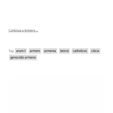
Continua a leggere
→
Tag
aram I
armeni
armenia
beirut
catholicos
cilicia
genocidio armeno