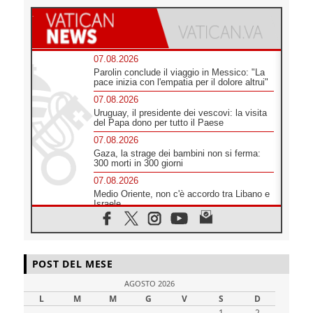
07.08.2026
Parolin conclude il viaggio in Messico: "La
pace inizia con l'empatia per il dolore altrui"
07.08.2026
Uruguay, il presidente dei vescovi: la visita
del Papa dono per tutto il Paese
07.08.2026
Gaza, la strage dei bambini non si ferma:
300 morti in 300 giorni
07.08.2026
Medio Oriente, non c'è accordo tra Libano e
Israele
06.08.2026
Il responsabile del "Go! Franciscan Youth
Meeting": da Assisi uno sguardo nuovo
06.08.2026
POST DEL MESE
In un minuto la visita di Papa Leone XIV ad
AGOSTO 2026
Assisi
L
M
M
G
V
S
D
06.08.2026
1
2