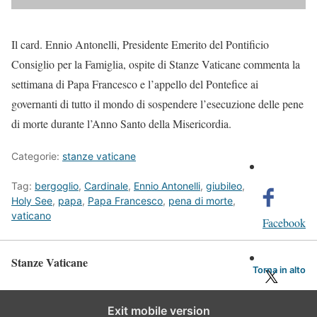
Il card. Ennio Antonelli, Presidente Emerito del Pontificio
Consiglio per la Famiglia, ospite di Stanze Vaticane commenta la
settimana di Papa Francesco e l’appello del Pontefice ai
governanti di tutto il mondo di sospendere l’esecuzione delle pene
di morte durante l’Anno Santo della Misericordia.
Categorie:
stanze vaticane
Tag:
bergoglio
,
Cardinale
,
Ennio Antonelli
,
giubileo
,
Holy See
,
papa
,
Papa Francesco
,
pena di morte
,
vaticano
Facebook
Stanze Vaticane
Torna in alto
Twitter
Exit mobile version