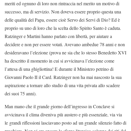
meriti ed ognuno di loro non rintraccia nel merito un motivo di
successo, ma di servizio. Non doveva essere proprio questa una
delle qualità del Papa, essere cioè Servo dei Servi di Dio? Ed è
proprio su uno di loro che la scelta dello Spirito Santo è caduta.
Ratzinger e Martini hanno parlato con libertà, per aiutare a
decidere e non per essere votati. Avevano ambedue 78 anni e non
desideravano l’elezione (prova ne sia che lo stesso Benedetto XVI
ha descritto il momento in cui si avvicinava l’elezione come
l’attesa di una ghigliottina! E durante il Ministero petrino di
Giovanni Paolo II il Card. Ratzinger non ha mai nascosto la sua
aspirazione a tornare allo studio di una vita privata allo scadere
dei suoi 75 anni).
Man mano che il grande giorno dell’ingresso in Conclave si
avvicinava il clima diveniva più austero e più essenziale, via via
le grandi riflessioni lasciavano posto ad un grande silenzio fatto di
preghiera. Non vi era ancora lo sfarzo liturgico solenne dei riti del