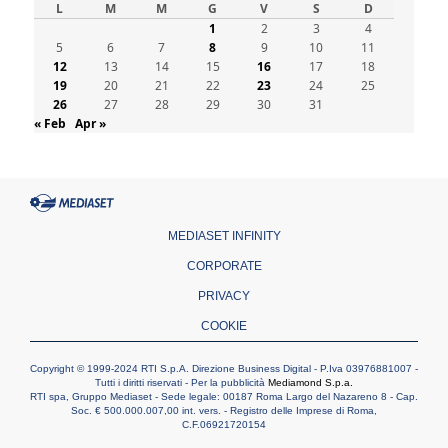
Spagna, controlli alle frontiere per i
L
M
M
G
V
S
D
viaggiatori provenienti dall'Italia
1
2
3
4
09.08.2026
5
6
7
8
9
10
11
Indonesia, un dollaro per la costruzione di
12
13
14
15
16
17
18
219 Chiese
19
20
21
22
23
24
25
09.08.2026
26
27
28
29
30
31
Il dialogo interreligioso, isola di resistenza
« Feb
Apr »
per rispondere alle paure del mondo
09.08.2026
In Ciad nasce la rete dei media cattolici
08.08.2026
Pozzuoli, la Chiesa in prima linea: una
Messa tra i detriti e aiuti per gli sfollati
MEDIASET INFINITY
CORPORATE
PRIVACY
COOKIE
Copyright © 1999-2024 RTI S.p.A. Direzione Business Digital - P.Iva 03976881007 -
Tutti i diritti riservati - Per la pubblicità
Mediamond S.p.a.
RTI spa, Gruppo Mediaset - Sede legale: 00187 Roma Largo del Nazareno 8 - Cap.
Soc. € 500.000.007,00 int. vers. - Registro delle Imprese di Roma,
C.F.06921720154