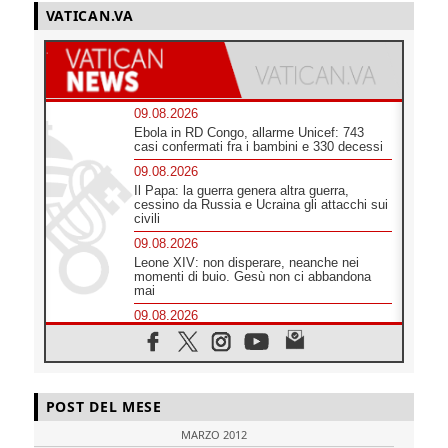
VATICAN.VA
09.08.2026
Ebola in RD Congo, allarme Unicef: 743
casi confermati fra i bambini e 330 decessi
09.08.2026
Il Papa: la guerra genera altra guerra,
cessino da Russia e Ucraina gli attacchi sui
civili
09.08.2026
Leone XIV: non disperare, neanche nei
momenti di buio. Gesù non ci abbandona
mai
09.08.2026
Drammatica escalation del conflitto tra
Russia e Ucraina
09.08.2026
Tra Tolkien e Leone, un convegno su
POST DEL MESE
"l'uomo, il mezzo e l'algoritmo"
09.08.2026
MARZO 2012