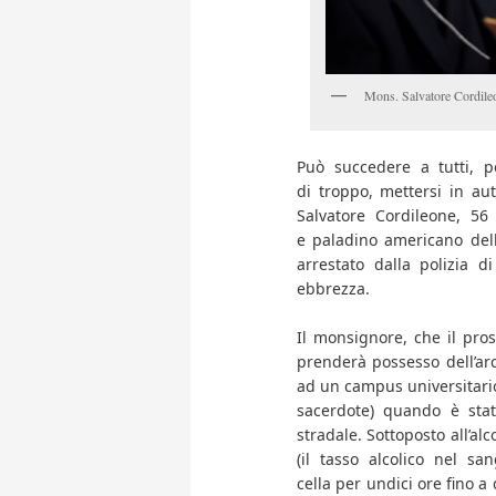
Mons. Salvatore Cordileo
Può succedere a tutti, p
di troppo, mettersi in au
Salvatore Cordileone, 56
e paladino americano dell
arrestato dalla polizia d
ebbrezza.
Il monsignore, che il pros
prenderà possesso dell’arc
ad un campus universitario
sacerdote) quando è sta
stradale. Sottoposto all’al
(il tasso alcolico nel s
cella per undici ore fino a