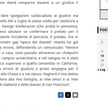
nore dovrà comparire davanti a un giudice il
dare spiegazioni sull’accaduto al giudice ma
tto XVI a luglio lo aveva scelto per sostituire a
vo George Niederaurer (che andrà in pensione).
POS
vrà valutare se confermare il prelato per il
tante l’incidente di percorso. Il prelato, che in
L
rimoni gay “opera del diavolo” intanto ha già
uo errore, diffondendo un comunicato: “Mentre
6
a casa, sono passato attraverso un chekpoint
13
el campus universitario, e nel sangue mi è stato
20
ico superiore a quello consentito in California.
27
 errore di giudizio e provo vergogna per il
« Lug
alla Chiesa e a me stesso. Pagherò il mio debito
dono alla mia famiglia, ai miei amici e ai miei
 di Oakland e della diocesi di San Francisco”.