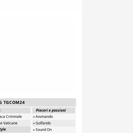
G TGCOM24
s
Piaceri e passioni
aca Criminale
» Avvinando
ze Vaticane
» Golfando
tyle
» Sound On