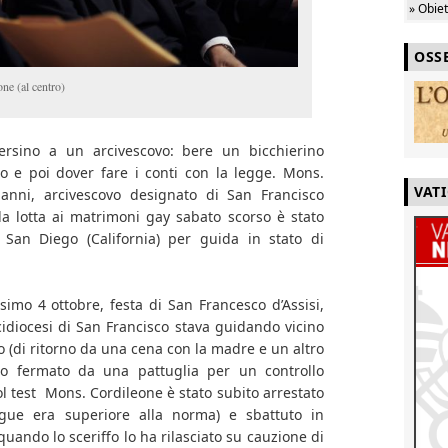
» Obie
OSS
ne (al centro)
ersino a un arcivescovo: bere un bicchierino
to e poi dover fare i conti con la legge. Mons.
VAT
 anni, arcivescovo designato di San Francisco
a lotta ai matrimoni gay sabato scorso è stato
i San Diego (California) per guida in stato di
simo 4 ottobre, festa di San Francesco d’Assisi,
idiocesi di San Francisco stava guidando vicino
 (di ritorno da una cena con la madre e un altro
to fermato da una pattuglia per un controllo
col test Mons. Cordileone è stato subito arrestato
angue era superiore alla norma) e sbattuto in
 quando lo sceriffo lo ha rilasciato su cauzione di