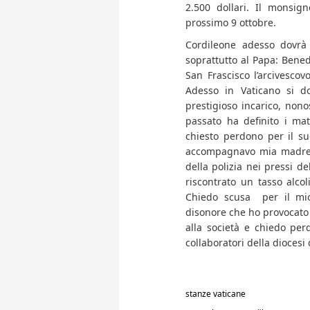
2.500 dollari. Il monsig
prossimo 9 ottobre.
Cordileone adesso dovrà 
soprattutto al Papa: Benede
San Frascisco l’arcivesco
Adesso in Vaticano si do
prestigioso incarico, nonos
passato ha definito i mat
chiesto perdono per il s
accompagnavo mia madre 
della polizia nei pressi d
riscontrato un tasso alcol
Chiedo scusa per il mio
disonore che ho provocato 
alla società e chiedo per
collaboratori della diocesi
stanze vaticane