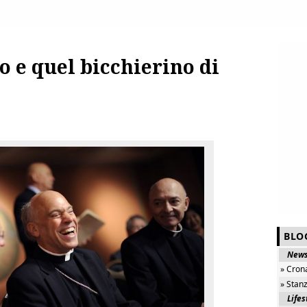
o e quel bicchierino di
BLO
New
» Cron
» Stan
Lifes